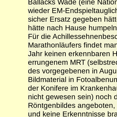
Ballacks Wade (eine Nation
wieder EM-Endspieltauglich
sicher Ersatz gegeben hät
hätte nach Hause humpeln
Für die Achillessehnenbes
Marathonläufers findet ma
Jahr keinen erkennbaren 
errungenem MRT (selbstrech
des vorgegebenen in Augu
Bildmaterial in Fotoalbenu
der Konifere im Krankenha
nicht gewesen sein) noch 
Röntgenbildes angeboten, 
und keine Erkenntnisse br