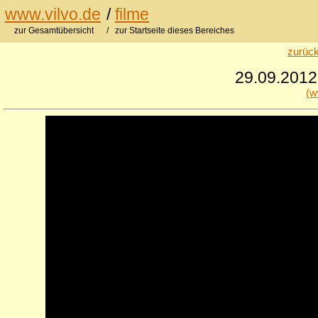
www.vilvo.de
/
filme
zur Gesamtübersicht
/ zur Startseite dieses Bereiches
zurück
29.09.2012
(w