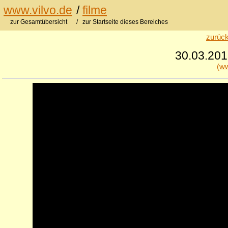
www.vilvo.de
/
filme
zur Gesamtübersicht
/ zur Startseite dieses Bereiches
zurück
30.03.2013
(ww