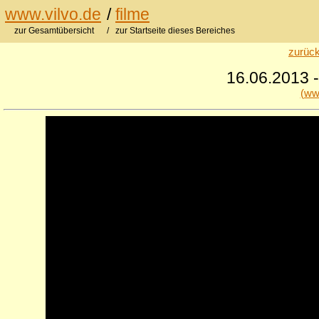
www.vilvo.de
/
filme
zur Gesamtübersicht
/ zur Startseite dieses Bereiches
zurück
16.06.2013 -
(ww