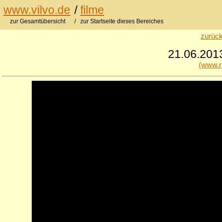
www.vilvo.de
/
filme
zur Gesamtübersicht
/ zur Startseite dieses Bereiches
zurück
21.06.2013
(www.r