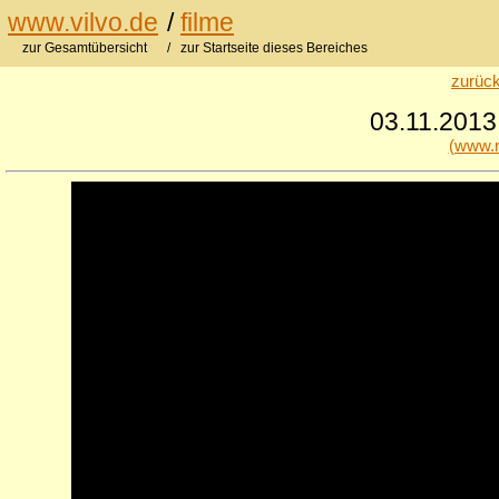
www.vilvo.de
/
filme
zur Gesamtübersicht
/ zur Startseite dieses Bereiches
zurück
03.11.2013
(www.r