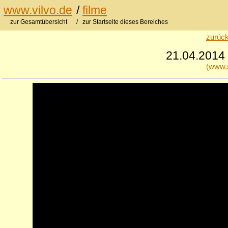
www.vilvo.de
/
filme
zur Gesamtübersicht
/ zur Startseite dieses Bereiches
zurück
21.04.2014 
(www.s