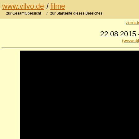
www.vilvo.de
/
filme
zur Gesamtübersicht
/ zur Startseite dieses Bereiches
zurück
22.08.2015 
(www.dj