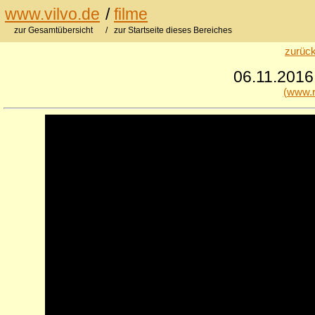
www.vilvo.de
/
filme
zur Gesamtübersicht
/ zur Startseite dieses Bereiches
zurück
06.11.2016
(www.r