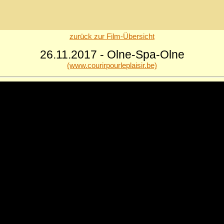
zurück zur Film-Übersicht
26.11.2017 - Olne-Spa-Olne
(www.courirpourleplaisir.be)