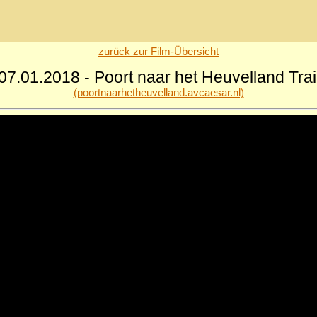
zurück zur Film-Übersicht
07.01.2018 - Poort naar het Heuvelland Trai
(poortnaarhetheuvelland.avcaesar.nl)