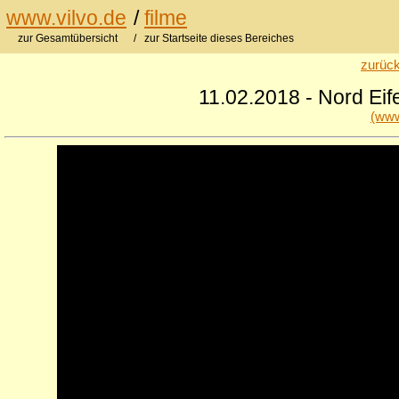
www.vilvo.de
/
filme
zur Gesamtübersicht
/ zur Startseite dieses Bereiches
zurück
11.02.2018 - Nord Eife
(www