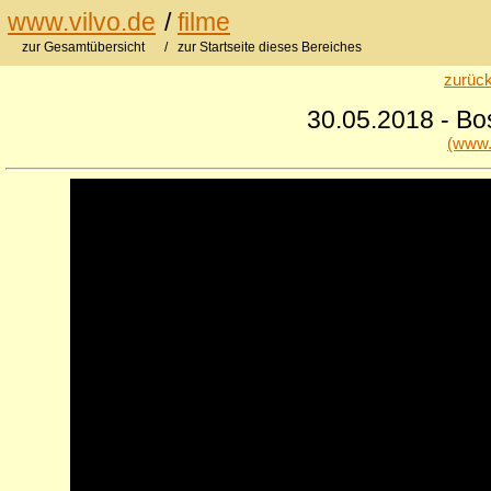
www.vilvo.de
/
filme
zur Gesamtübersicht
/ zur Startseite dieses Bereiches
zurück
30.05.2018 - Bo
(www.