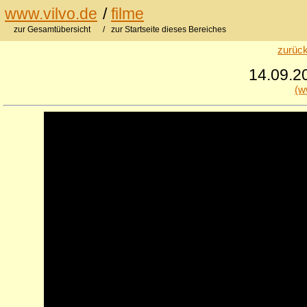
www.vilvo.de
/
filme
zur Gesamtübersicht
/ zur Startseite dieses Bereiches
zurück
14.09.20
(w