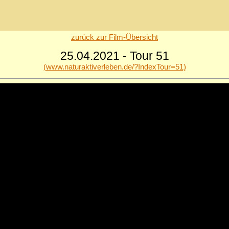
zurück zur Film-Übersicht
25.04.2021 - Tour 51
(www.naturaktiverleben.de/?IndexTour=51)