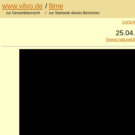
www.vilvo.de
/
filme
zur Gesamtübersicht
/ zur Startseite dieses Bereiches
zurück
25.04.
(www.naturakt