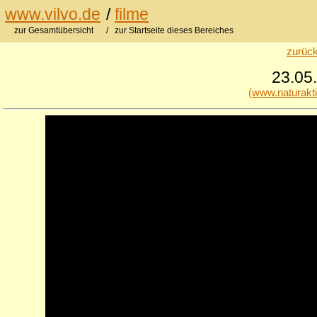
www.vilvo.de
/
filme
zur Gesamtübersicht
/ zur Startseite dieses Bereiches
zurück
23.05.
(www.naturakt