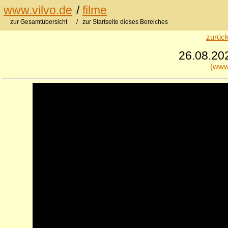
www.vilvo.de
/
filme
zur Gesamtübersicht
/ zur Startseite dieses Bereiches
zurück
26.08.20
(www