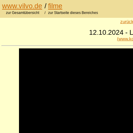
www.vilvo.de
/
filme
zur Gesamtübersicht
/ zur Startseite dieses Bereiches
zurück
12.10.2024 - L
(www.ko