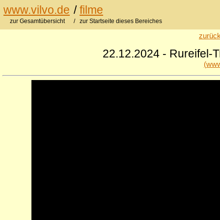
www.vilvo.de
/
filme
zur Gesamtübersicht
/ zur Startseite dieses Bereiches
zurück
22.12.2024 - Rureifel-
(www.