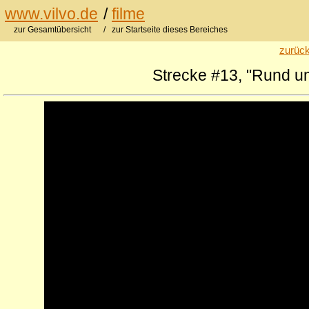
www.vilvo.de
/
filme
zur Gesamtübersicht
/ zur Startseite dieses Bereiches
zurück
Strecke #13, "Rund u