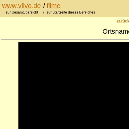
www.vilvo.de
/
filme
zur Gesamtübersicht
/ zur Startseite dieses Bereiches
zurück
Ortsnam