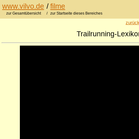
www.vilvo.de
/
filme
zur Gesamtübersicht
/ zur Startseite dieses Bereiches
zurück
Trailrunning-Lexik