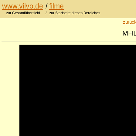
www.vilvo.de
/
filme
zur Gesamtübersicht
/ zur Startseite dieses Bereiches
zurück
MHD