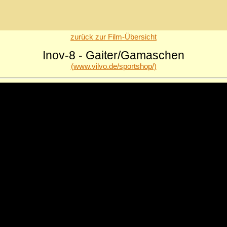
zurück zur Film-Übersicht
Inov-8 - Gaiter/Gamaschen
(www.vilvo.de/sportshop/)