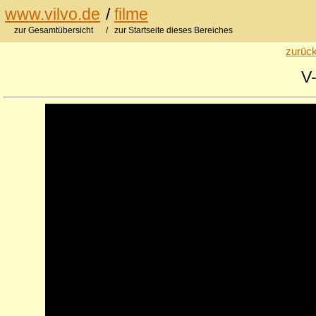
www.vilvo.de
/
filme
zur Gesamtübersicht
/ zur Startseite dieses Bereiches
zurück
V