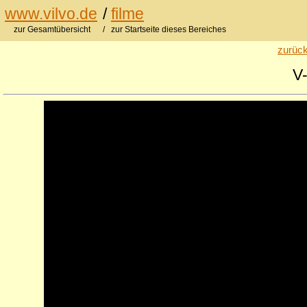
www.vilvo.de
/
filme
zur Gesamtübersicht
/ zur Startseite dieses Bereiches
zurück
V