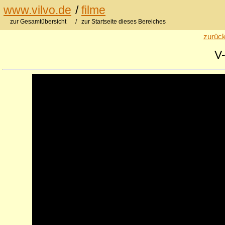
www.vilvo.de
/
filme
zur Gesamtübersicht
/ zur Startseite dieses Bereiches
zurück
V