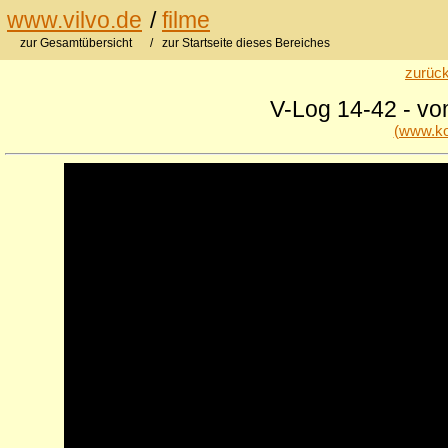
www.vilvo.de
/
filme
zur Gesamtübersicht
/ zur Startseite dieses Bereiches
zurück
V-Log 14-42 - vo
(www.ko