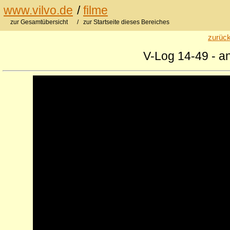
www.vilvo.de
/
filme
zur Gesamtübersicht
/ zur Startseite dieses Bereiches
zurück
V-Log 14-49 - a