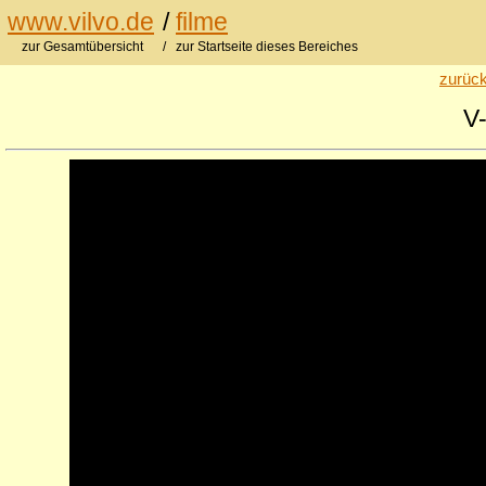
www.vilvo.de
/
filme
zur Gesamtübersicht
/ zur Startseite dieses Bereiches
zurück
V