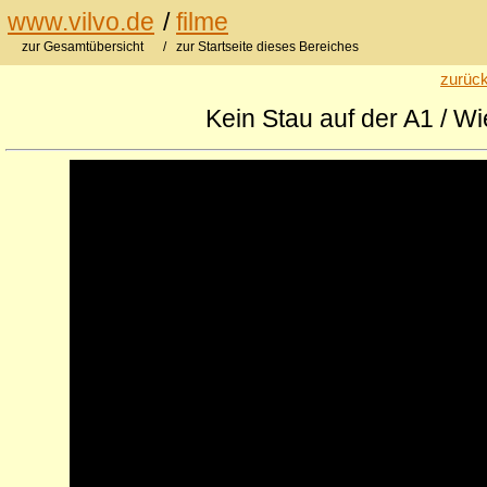
www.vilvo.de
/
filme
zur Gesamtübersicht
/ zur Startseite dieses Bereiches
zurück
Kein Stau auf der A1 / Wi