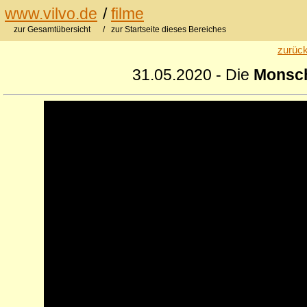
www.vilvo.de
/
filme
zur Gesamtübersicht
/ zur Startseite dieses Bereiches
zurück
31.05.2020 - Die
Monsc