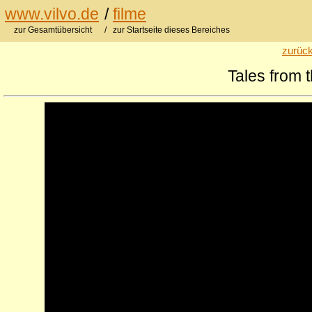
www.vilvo.de
/
filme
zur Gesamtübersicht
/ zur Startseite dieses Bereiches
zurück
Tales from t