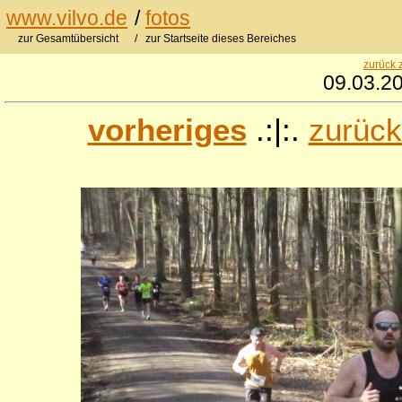
www.vilvo.de
/
fotos
zur Gesamtübersicht
/ zur Startseite dieses Bereiches
zurück 
09.03.20
vorheriges
.:|:.
zurück