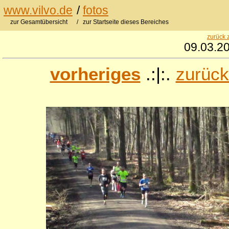
www.vilvo.de
/
fotos
zur Gesamtübersicht
/ zur Startseite dieses Bereiches
zurück 
09.03.20
vorheriges
.:|:.
zurück