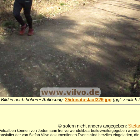
Bild in noch höherer Auflösung:
25donatuslauf329.jpg
(ggf. zeitlic
© sofern nicht anders angegeben:
Stefa
 Fotoalben können von Jedermann frei verwendet/bearbeitet/weitergegeben werden,
anstalter der von Stefan Vilvo dokumentierten Events sind herzlich eingeladen, d