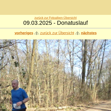
zurück zur Fotoalben-Übersicht
09.03.2025 - Donatuslauf
vorheriges
.:|:.
zurück zur Übersicht
.:|:.
nächstes