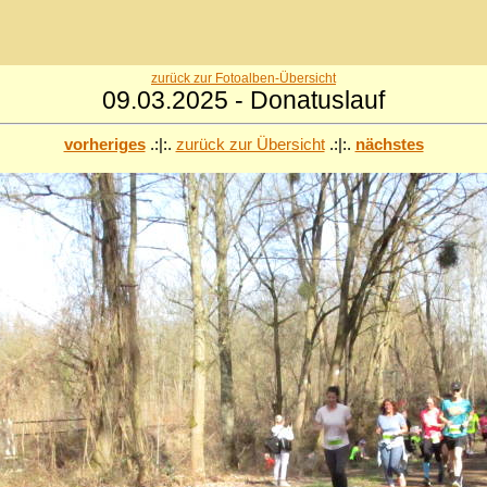
zurück zur Fotoalben-Übersicht
09.03.2025 - Donatuslauf
vorheriges
.:|:.
zurück zur Übersicht
.:|:.
nächstes