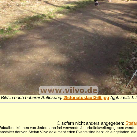
Bild in noch höherer Auflösung:
25donatuslauf369.jpg
(ggf. zeitlic
© sofern nicht anders angegeben:
Stefa
 Fotoalben können von Jedermann frei verwendet/bearbeitet/weitergegeben werden,
anstalter der von Stefan Vilvo dokumentierten Events sind herzlich eingeladen, d