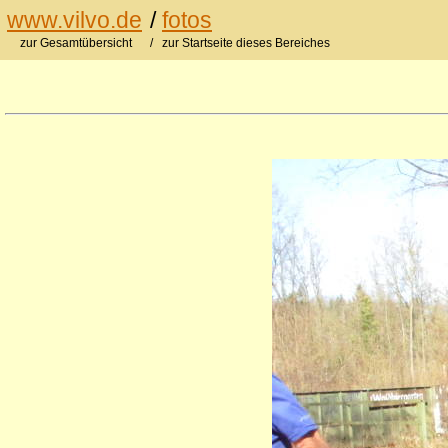
www.vilvo.de
/
fotos
zur Gesamtübersicht
/ zur Startseite dieses Bereiches