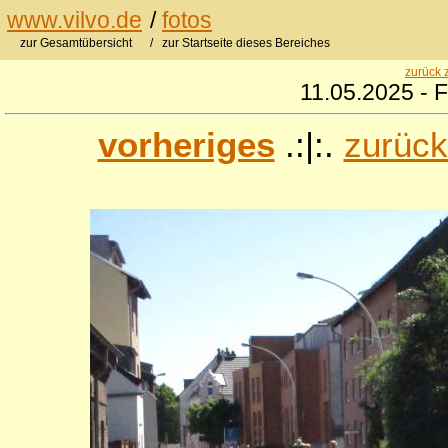
www.vilvo.de
/
fotos
zur Gesamtübersicht
/ zur Startseite dieses Bereiches
zurück 
11.05.2025 - F
vorheriges
.:|:.
zurück