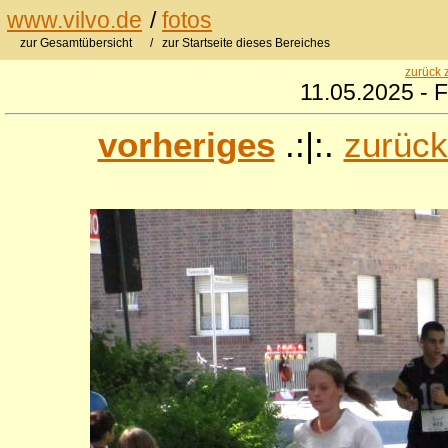
www.vilvo.de
/
fotos
zur Gesamtübersicht
/ zur Startseite dieses Bereiches
zurück 
11.05.2025 - F
vorheriges
.:|:.
zurück