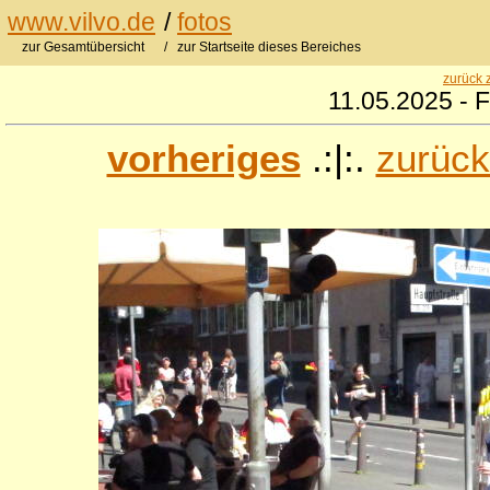
www.vilvo.de
/
fotos
zur Gesamtübersicht
/ zur Startseite dieses Bereiches
zurück 
11.05.2025 - F
vorheriges
.:|:.
zurück