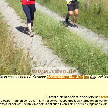
ld in noch höherer Auflösung:
25steckenbornEiF105.jpg
(ggf. zeitl
© sofern nicht anders angegeben:
Stefa
 Fotoalben können von Jedermann frei verwendet/bearbeitet/weitergegeben werden,
anstalter der von Stefan Vilvo dokumentierten Events sind herzlich eingeladen, d