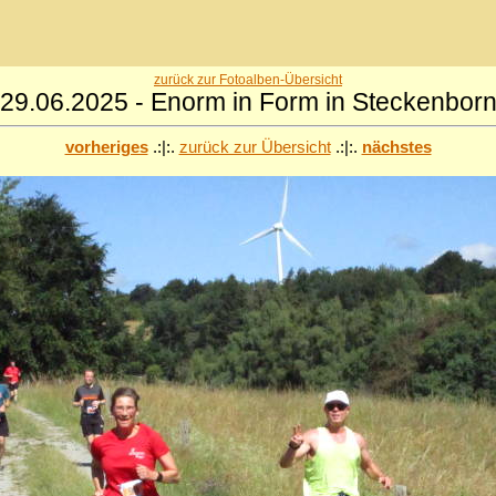
zurück zur Fotoalben-Übersicht
29.06.2025 - Enorm in Form in Steckenbor
vorheriges
.:|:.
zurück zur Übersicht
.:|:.
nächstes