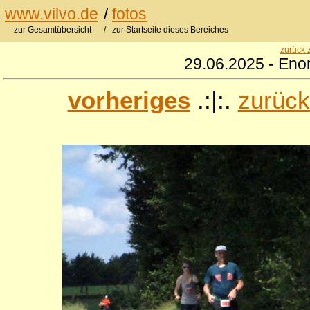
www.vilvo.de
/
fotos
zur Gesamtübersicht
/ zur Startseite dieses Bereiches
zurück 
29.06.2025 - Eno
vorheriges
.:|:.
zurück