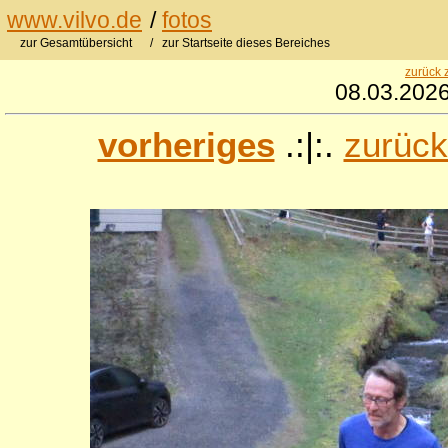
www.vilvo.de
/
fotos
zur Gesamtübersicht
/ zur Startseite dieses Bereiches
zurück 
08.03.2026
vorheriges
.:|:.
zurück