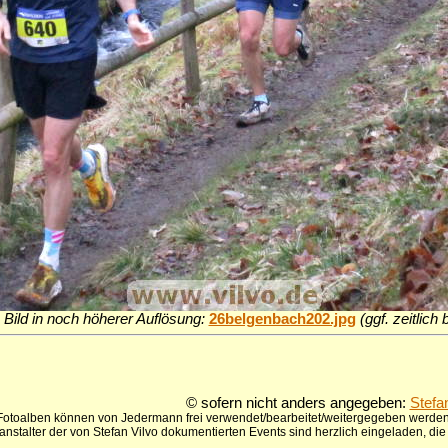
 Bild in noch höherer Auflösung:
26belgenbach202.jpg
(ggf. zeitlich
© sofern nicht anders angegeben:
Stefa
 Fotoalben können von Jedermann frei verwendet/bearbeitet/weitergegeben werden,
anstalter der von Stefan Vilvo dokumentierten Events sind herzlich eingeladen, d