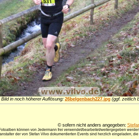
 Bild in noch höherer Auflösung:
26belgenbach227.jpg
(ggf. zeitlich
© sofern nicht anders angegeben:
Stefa
 Fotoalben können von Jedermann frei verwendet/bearbeitet/weitergegeben werden,
anstalter der von Stefan Vilvo dokumentierten Events sind herzlich eingeladen, d