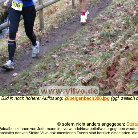
 Bild in noch höherer Auflösung:
26belgenbach308.jpg
(ggf. zeitlich
© sofern nicht anders angegeben:
Stefa
 Fotoalben können von Jedermann frei verwendet/bearbeitet/weitergegeben werden,
anstalter der von Stefan Vilvo dokumentierten Events sind herzlich eingeladen, d