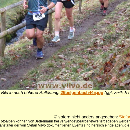
 Bild in noch höherer Auflösung:
26belgenbach445.jpg
(ggf. zeitlich
© sofern nicht anders angegeben:
Stefa
 Fotoalben können von Jedermann frei verwendet/bearbeitet/weitergegeben werden,
anstalter der von Stefan Vilvo dokumentierten Events sind herzlich eingeladen, d