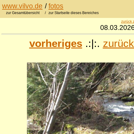
www.vilvo.de
/
fotos
zur Gesamtübersicht
/ zur Startseite dieses Bereiches
zurück 
08.03.2026
vorheriges
.:|:.
zurück