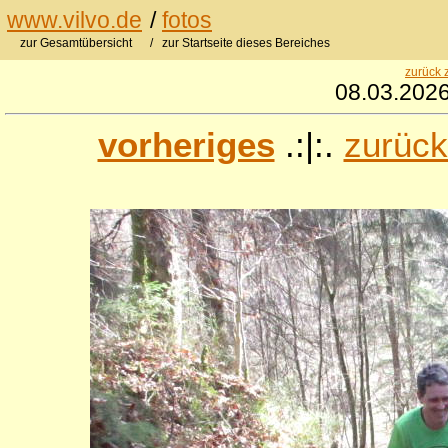
www.vilvo.de
/
fotos
zur Gesamtübersicht
/ zur Startseite dieses Bereiches
zurück 
08.03.2026
vorheriges
.:|:.
zurück